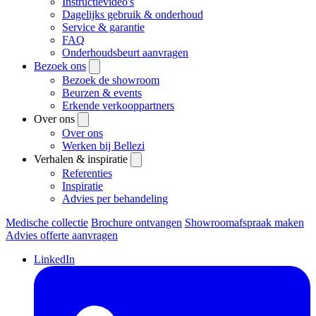
Instructievideo's
Dagelijks gebruik & onderhoud
Service & garantie
FAQ
Onderhoudsbeurt aanvragen
Bezoek ons
Bezoek de showroom
Beurzen & events
Erkende verkooppartners
Over ons
Over ons
Werken bij Bellezi
Verhalen & inspiratie
Referenties
Inspiratie
Advies per behandeling
Medische collectie
Brochure ontvangen
Showroomafspraak maken
Advies offerte aanvragen
LinkedIn