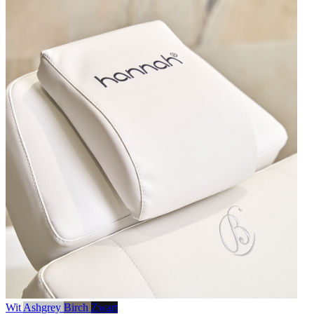
Wit
Ashgrey
Birch
Zwart