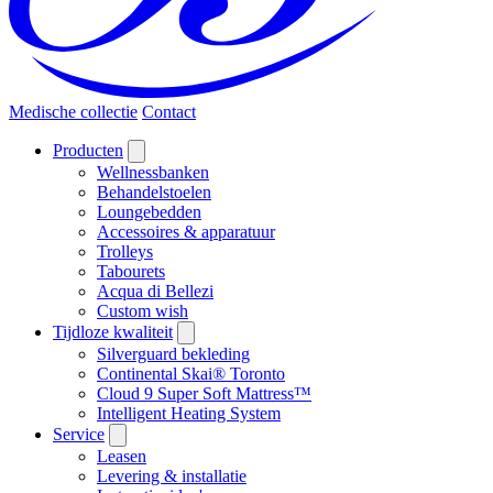
Medische collectie
Contact
Producten
Wellnessbanken
Behandelstoelen
Loungebedden
Accessoires & apparatuur
Trolleys
Tabourets
Acqua di Bellezi
Custom wish
Tijdloze kwaliteit
Silverguard bekleding
Continental Skai® Toronto
Cloud 9 Super Soft Mattress™
Intelligent Heating System
Service
Leasen
Levering & installatie