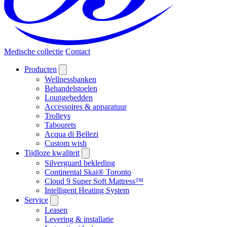
Medische collectie
Contact
Producten
Wellnessbanken
Behandelstoelen
Loungebedden
Accessoires & apparatuur
Trolleys
Tabourets
Acqua di Bellezi
Custom wish
Tijdloze kwaliteit
Silverguard bekleding
Continental Skai® Toronto
Cloud 9 Super Soft Mattress™
Intelligent Heating System
Service
Leasen
Levering & installatie