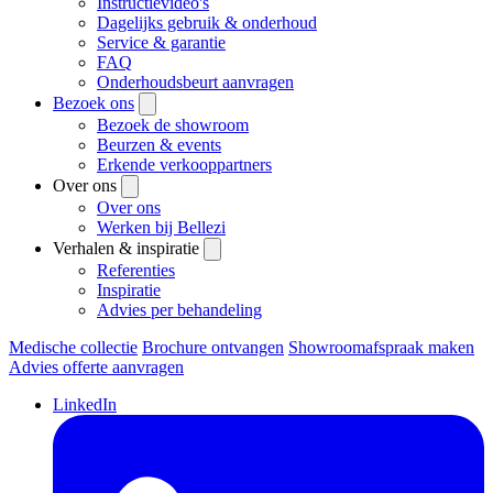
Instructievideo's
Dagelijks gebruik & onderhoud
Service & garantie
FAQ
Onderhoudsbeurt aanvragen
Bezoek ons
Bezoek de showroom
Beurzen & events
Erkende verkooppartners
Over ons
Over ons
Werken bij Bellezi
Verhalen & inspiratie
Referenties
Inspiratie
Advies per behandeling
Medische collectie
Brochure ontvangen
Showroomafspraak maken
Advies offerte aanvragen
LinkedIn