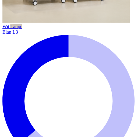
Wit
Taupe
Elan L3