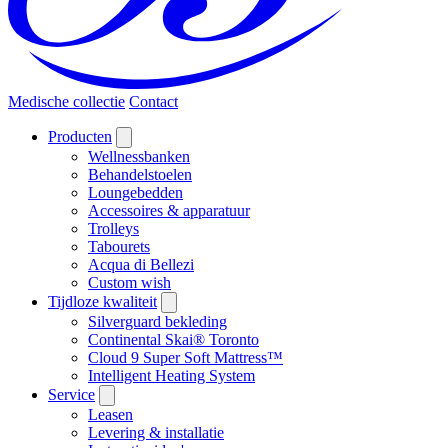
Medische collectie
Contact
Producten
Wellnessbanken
Behandelstoelen
Loungebedden
Accessoires & apparatuur
Trolleys
Tabourets
Acqua di Bellezi
Custom wish
Tijdloze kwaliteit
Silverguard bekleding
Continental Skai® Toronto
Cloud 9 Super Soft Mattress™
Intelligent Heating System
Service
Leasen
Levering & installatie