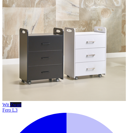
Wit
Zwart
Fero L3