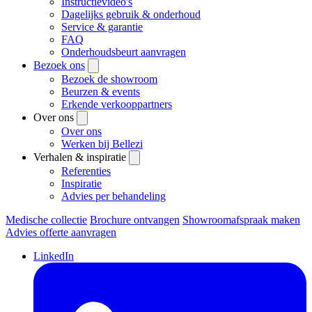
Instructievideo's
Dagelijks gebruik & onderhoud
Service & garantie
FAQ
Onderhoudsbeurt aanvragen
Bezoek ons
Bezoek de showroom
Beurzen & events
Erkende verkooppartners
Over ons
Over ons
Werken bij Bellezi
Verhalen & inspiratie
Referenties
Inspiratie
Advies per behandeling
Medische collectie
Brochure ontvangen
Showroomafspraak maken
Advies offerte aanvragen
LinkedIn