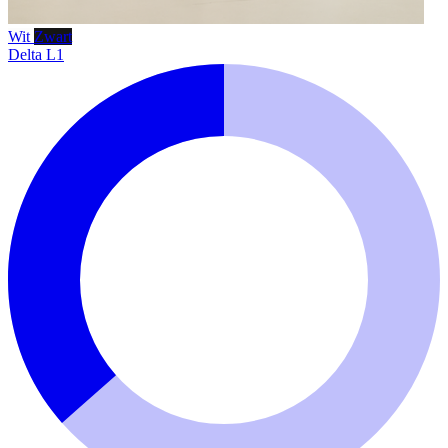
Wit
Zwart
Delta L1