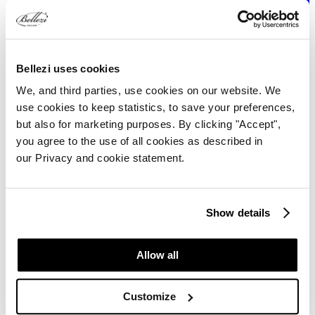
Bellezi uses cookies
We, and third parties, use cookies on our website. We
use cookies to keep statistics, to save your preferences,
but also for marketing purposes. By clicking "Accept",
you agree to the use of all cookies as described in
Privacyverklaring
our Privacy and cookie statement.
Bellezi Premium Wellness Equipment Bellezi Premium Equipment,
gevestigd aan Rientjesoven 14, 7621 HG te Borne,
is verantwoordelijk voor de verwerking van persoonsgegevens zoals
Show details
weergegeven in deze privacyverklaring.
Contactgegevens
Allow all
www.bellezi.nl
Rientjesoven 14
Customize
7621 HG Borne