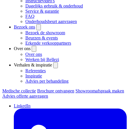
Instructievideo's
Dagelijks gebruik & onderhoud
Service & garantie
FAQ
Onderhoudsbeurt aanvragen
Bezoek ons
Bezoek de showroom
Beurzen & events
Erkende verkooppartners
Over ons
Over ons
Werken bij Bellezi
Verhalen & inspiratie
Referenties
Inspiratie
Advies per behandeling
Medische collectie
Brochure ontvangen
Showroomafspraak maken
Advies offerte aanvragen
LinkedIn