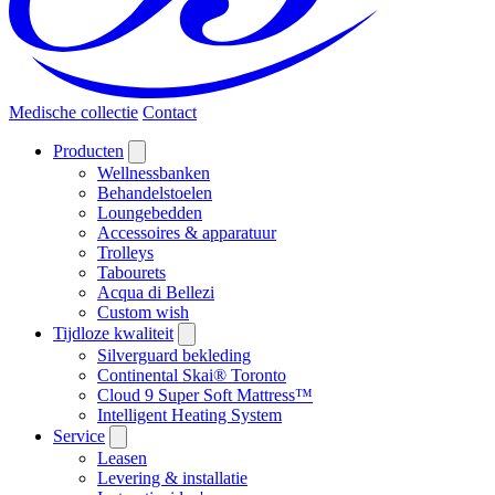
Medische collectie
Contact
Producten
Wellnessbanken
Behandelstoelen
Loungebedden
Accessoires & apparatuur
Trolleys
Tabourets
Acqua di Bellezi
Custom wish
Tijdloze kwaliteit
Silverguard bekleding
Continental Skai® Toronto
Cloud 9 Super Soft Mattress™
Intelligent Heating System
Service
Leasen
Levering & installatie