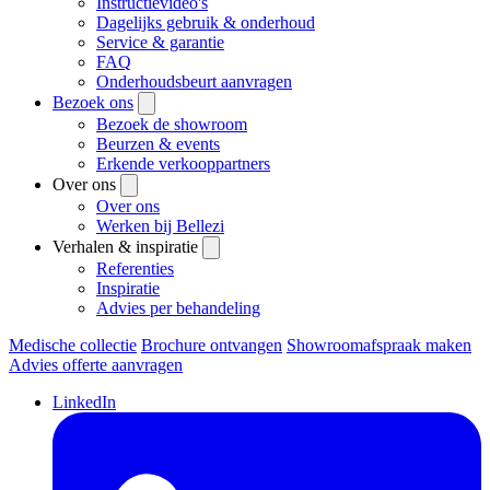
Instructievideo's
Dagelijks gebruik & onderhoud
Service & garantie
FAQ
Onderhoudsbeurt aanvragen
Bezoek ons
Bezoek de showroom
Beurzen & events
Erkende verkooppartners
Over ons
Over ons
Werken bij Bellezi
Verhalen & inspiratie
Referenties
Inspiratie
Advies per behandeling
Medische collectie
Brochure ontvangen
Showroomafspraak maken
Advies offerte aanvragen
LinkedIn