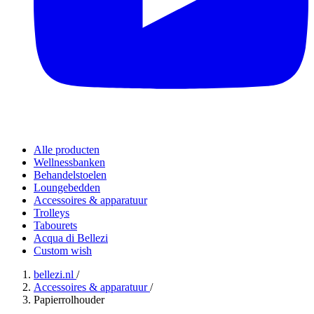
Alle producten
Wellnessbanken
Behandelstoelen
Loungebedden
Accessoires & apparatuur
Trolleys
Tabourets
Acqua di Bellezi
Custom wish
bellezi.nl
/
Accessoires & apparatuur
/
Papierrolhouder