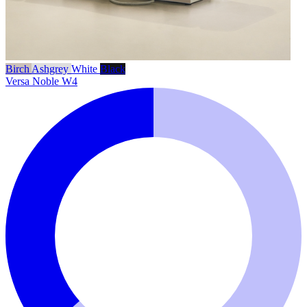
Birch
Ashgrey
White
Black
Versa Noble W4