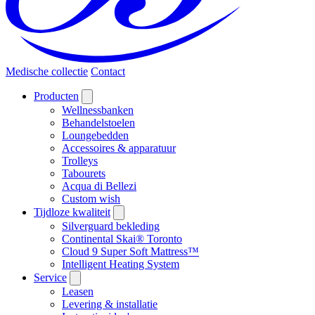
Medische collectie
Contact
Producten
Wellnessbanken
Behandelstoelen
Loungebedden
Accessoires & apparatuur
Trolleys
Tabourets
Acqua di Bellezi
Custom wish
Tijdloze kwaliteit
Silverguard bekleding
Continental Skai® Toronto
Cloud 9 Super Soft Mattress™
Intelligent Heating System
Service
Leasen
Levering & installatie