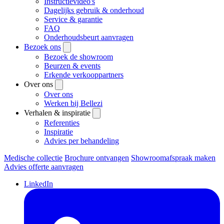
Instructievideo's
Dagelijks gebruik & onderhoud
Service & garantie
FAQ
Onderhoudsbeurt aanvragen
Bezoek ons
Bezoek de showroom
Beurzen & events
Erkende verkooppartners
Over ons
Over ons
Werken bij Bellezi
Verhalen & inspiratie
Referenties
Inspiratie
Advies per behandeling
Medische collectie
Brochure ontvangen
Showroomafspraak maken
Advies offerte aanvragen
LinkedIn