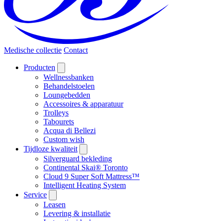
Medische collectie
Contact
Producten
Wellnessbanken
Behandelstoelen
Loungebedden
Accessoires & apparatuur
Trolleys
Tabourets
Acqua di Bellezi
Custom wish
Tijdloze kwaliteit
Silverguard bekleding
Continental Skai® Toronto
Cloud 9 Super Soft Mattress™
Intelligent Heating System
Service
Leasen
Levering & installatie