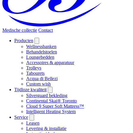
Medische collectie
Contact
Producten
Wellnessbanken
Behandelstoelen
Loungebedden
Accessoires & apparatuur
Trolleys
Tabourets
Acqua di Bellezi
Custom wish
Tijdloze kwaliteit
Silverguard bekleding
Continental Skai® Toronto
Cloud 9 Super Soft Mattress™
Intelligent Heating System
Service
Leasen
Levering & installatie