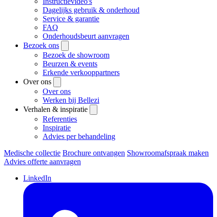
Instructievideo's
Dagelijks gebruik & onderhoud
Service & garantie
FAQ
Onderhoudsbeurt aanvragen
Bezoek ons
Bezoek de showroom
Beurzen & events
Erkende verkooppartners
Over ons
Over ons
Werken bij Bellezi
Verhalen & inspiratie
Referenties
Inspiratie
Advies per behandeling
Medische collectie
Brochure ontvangen
Showroomafspraak maken
Advies offerte aanvragen
LinkedIn