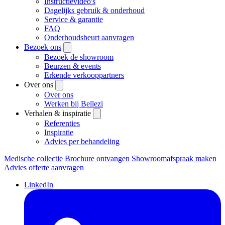
Instructievideo's
Dagelijks gebruik & onderhoud
Service & garantie
FAQ
Onderhoudsbeurt aanvragen
Bezoek ons
Bezoek de showroom
Beurzen & events
Erkende verkooppartners
Over ons
Over ons
Werken bij Bellezi
Verhalen & inspiratie
Referenties
Inspiratie
Advies per behandeling
Medische collectie
Brochure ontvangen
Showroomafspraak maken
Advies offerte aanvragen
LinkedIn