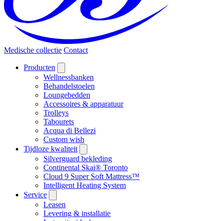
Medische collectie
Contact
Producten
Wellnessbanken
Behandelstoelen
Loungebedden
Accessoires & apparatuur
Trolleys
Tabourets
Acqua di Bellezi
Custom wish
Tijdloze kwaliteit
Silverguard bekleding
Continental Skai® Toronto
Cloud 9 Super Soft Mattress™
Intelligent Heating System
Service
Leasen
Levering & installatie