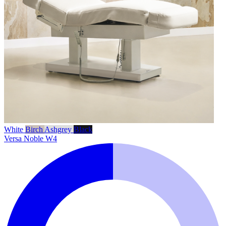
White
Birch
Ashgrey
Black
Versa Noble W4