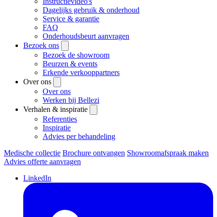
Instructievideo's
Dagelijks gebruik & onderhoud
Service & garantie
FAQ
Onderhoudsbeurt aanvragen
Bezoek ons
Bezoek de showroom
Beurzen & events
Erkende verkooppartners
Over ons
Over ons
Werken bij Bellezi
Verhalen & inspiratie
Referenties
Inspiratie
Advies per behandeling
Medische collectie
Brochure ontvangen
Showroomafspraak maken
Advies offerte aanvragen
LinkedIn