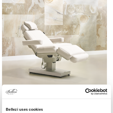
Wit
Ashgrey
Birch
Zwart
Silk Evo S4
Bellezi uses cookies