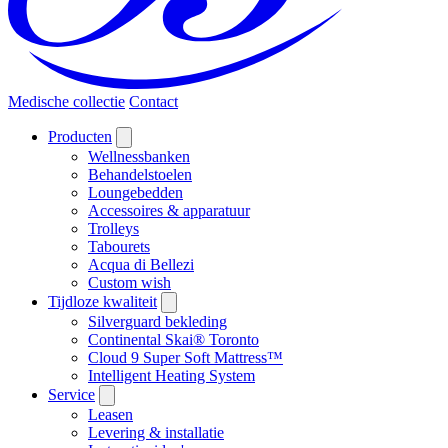
Medische collectie
Contact
Producten
Wellnessbanken
Behandelstoelen
Loungebedden
Accessoires & apparatuur
Trolleys
Tabourets
Acqua di Bellezi
Custom wish
Tijdloze kwaliteit
Silverguard bekleding
Continental Skai® Toronto
Cloud 9 Super Soft Mattress™
Intelligent Heating System
Service
Leasen
Levering & installatie