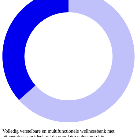
Volledig verstelbare en multifunctionele wellnessbank met
uitneembaar voetdeel, uit de populaire velvet evo lijn.