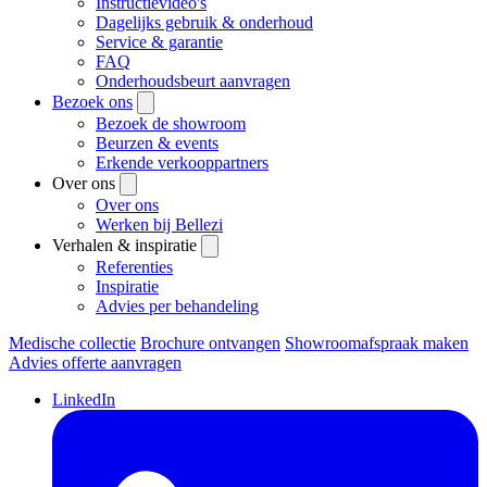
Instructievideo's
Dagelijks gebruik & onderhoud
Service & garantie
FAQ
Onderhoudsbeurt aanvragen
Bezoek ons
Bezoek de showroom
Beurzen & events
Erkende verkooppartners
Over ons
Over ons
Werken bij Bellezi
Verhalen & inspiratie
Referenties
Inspiratie
Advies per behandeling
Medische collectie
Brochure ontvangen
Showroomafspraak maken
Advies offerte aanvragen
LinkedIn