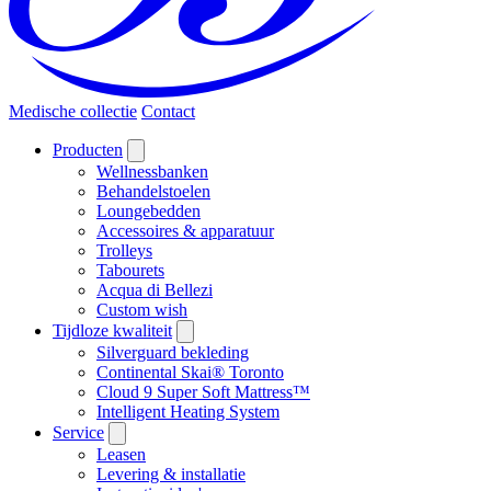
Medische collectie
Contact
Producten
Wellnessbanken
Behandelstoelen
Loungebedden
Accessoires & apparatuur
Trolleys
Tabourets
Acqua di Bellezi
Custom wish
Tijdloze kwaliteit
Silverguard bekleding
Continental Skai® Toronto
Cloud 9 Super Soft Mattress™
Intelligent Heating System
Service
Leasen
Levering & installatie