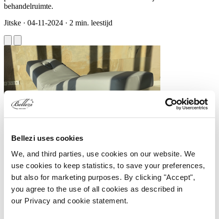
behandelruimte.
Jitske
·
04-11-2024
·
2 min. leestijd
Bellezi uses cookies
Wat is Zero Gravity?
We, and third parties, use cookies on our website. We
use cookies to keep statistics, to save your preferences,
De Zero Gravity-positie is ontwikkeld door NASA om astronauten
but also for marketing purposes. By clicking "Accept",
te ondersteunen in gewichtsloze omgevingen. In deze positie,
waarbij het lichaam onder een hoek van 127 graden rust en de
you agree to the use of all cookies as described in
benen hoger zijn dan het hart, wordt de druk op de wervelkolom en
our Privacy and cookie statement.
gewrichten aanzienlijk verminderd. Dit zorgt voor een gevoel van
gewichtloosheid en volledige ontspanning. Bij Bellezi brengen we