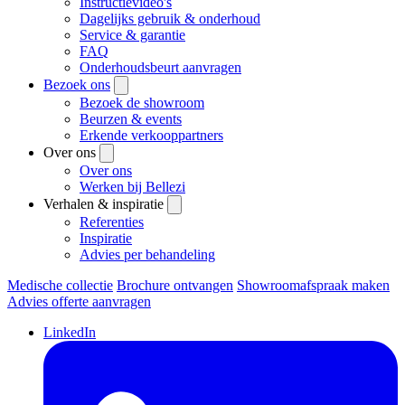
Instructievideo's
Dagelijks gebruik & onderhoud
Service & garantie
FAQ
Onderhoudsbeurt aanvragen
Bezoek ons
Bezoek de showroom
Beurzen & events
Erkende verkooppartners
Over ons
Over ons
Werken bij Bellezi
Verhalen & inspiratie
Referenties
Inspiratie
Advies per behandeling
Medische collectie
Brochure ontvangen
Showroomafspraak maken
Advies offerte aanvragen
LinkedIn