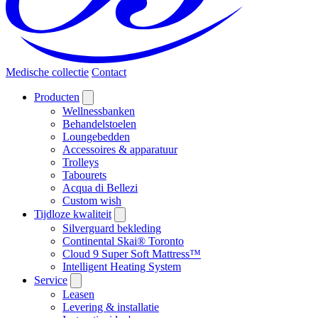
Medische collectie
Contact
Producten
Wellnessbanken
Behandelstoelen
Loungebedden
Accessoires & apparatuur
Trolleys
Tabourets
Acqua di Bellezi
Custom wish
Tijdloze kwaliteit
Silverguard bekleding
Continental Skai® Toronto
Cloud 9 Super Soft Mattress™
Intelligent Heating System
Service
Leasen
Levering & installatie