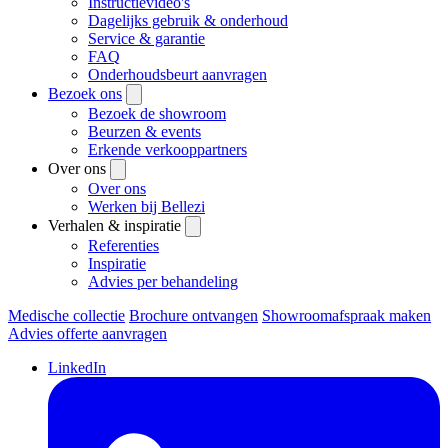
Instructievideo's
Dagelijks gebruik & onderhoud
Service & garantie
FAQ
Onderhoudsbeurt aanvragen
Bezoek ons
Bezoek de showroom
Beurzen & events
Erkende verkooppartners
Over ons
Over ons
Werken bij Bellezi
Verhalen & inspiratie
Referenties
Inspiratie
Advies per behandeling
Medische collectie
Brochure ontvangen
Showroomafspraak maken
Advies offerte aanvragen
LinkedIn