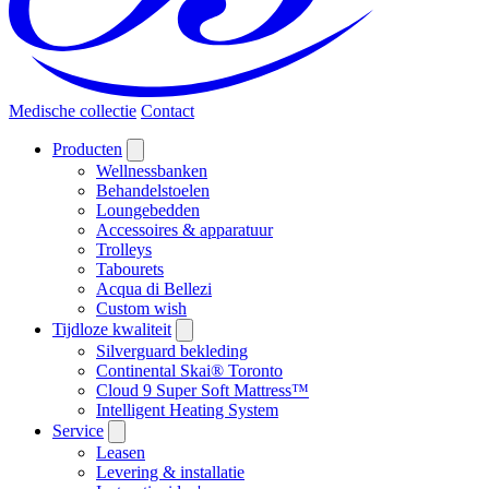
Medische collectie
Contact
Producten
Wellnessbanken
Behandelstoelen
Loungebedden
Accessoires & apparatuur
Trolleys
Tabourets
Acqua di Bellezi
Custom wish
Tijdloze kwaliteit
Silverguard bekleding
Continental Skai® Toronto
Cloud 9 Super Soft Mattress™
Intelligent Heating System
Service
Leasen
Levering & installatie