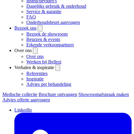
Instructievideo's
Dagelijks gebruik & onderhoud
Service & garantie
FAQ
Onderhoudsbeurt aanvragen
Bezoek ons
Bezoek de showroom
Beurzen & events
Erkende verkooppartners
Over ons
Over ons
Werken bij Bellezi
Verhalen & inspiratie
Referenties
Inspiratie
Advies per behandeling
Medische collectie
Brochure ontvangen
Showroomafspraak maken
Advies offerte aanvragen
LinkedIn