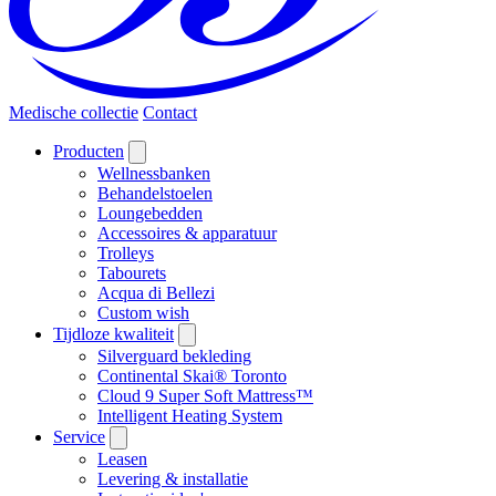
Medische collectie
Contact
Producten
Wellnessbanken
Behandelstoelen
Loungebedden
Accessoires & apparatuur
Trolleys
Tabourets
Acqua di Bellezi
Custom wish
Tijdloze kwaliteit
Silverguard bekleding
Continental Skai® Toronto
Cloud 9 Super Soft Mattress™
Intelligent Heating System
Service
Leasen
Levering & installatie