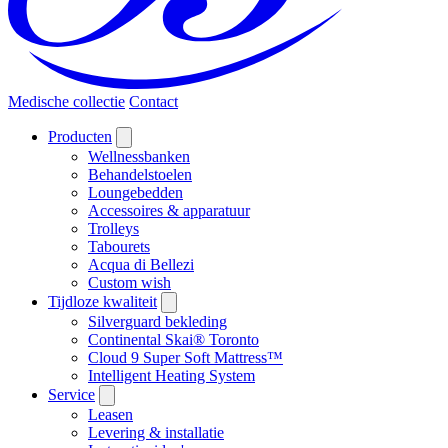
Medische collectie
Contact
Producten
Wellnessbanken
Behandelstoelen
Loungebedden
Accessoires & apparatuur
Trolleys
Tabourets
Acqua di Bellezi
Custom wish
Tijdloze kwaliteit
Silverguard bekleding
Continental Skai® Toronto
Cloud 9 Super Soft Mattress™
Intelligent Heating System
Service
Leasen
Levering & installatie