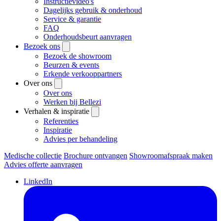
Instructievideo's
Dagelijks gebruik & onderhoud
Service & garantie
FAQ
Onderhoudsbeurt aanvragen
Bezoek ons
Bezoek de showroom
Beurzen & events
Erkende verkooppartners
Over ons
Over ons
Werken bij Bellezi
Verhalen & inspiratie
Referenties
Inspiratie
Advies per behandeling
Medische collectie
Brochure ontvangen
Showroomafspraak maken
Advies offerte aanvragen
LinkedIn