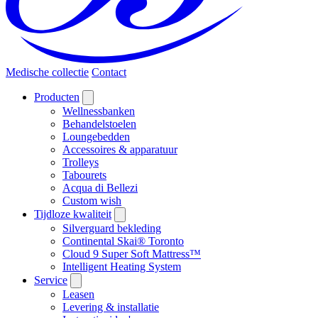
Medische collectie
Contact
Producten
Wellnessbanken
Behandelstoelen
Loungebedden
Accessoires & apparatuur
Trolleys
Tabourets
Acqua di Bellezi
Custom wish
Tijdloze kwaliteit
Silverguard bekleding
Continental Skai® Toronto
Cloud 9 Super Soft Mattress™
Intelligent Heating System
Service
Leasen
Levering & installatie