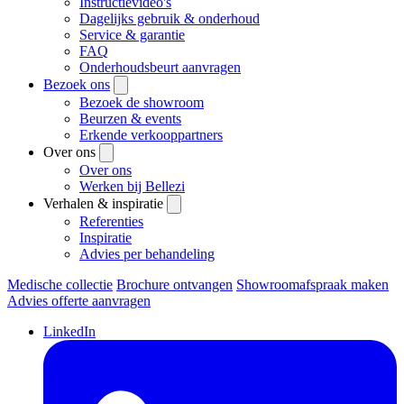
Instructievideo's
Dagelijks gebruik & onderhoud
Service & garantie
FAQ
Onderhoudsbeurt aanvragen
Bezoek ons
Bezoek de showroom
Beurzen & events
Erkende verkooppartners
Over ons
Over ons
Werken bij Bellezi
Verhalen & inspiratie
Referenties
Inspiratie
Advies per behandeling
Medische collectie
Brochure ontvangen
Showroomafspraak maken
Advies offerte aanvragen
LinkedIn