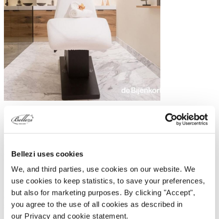
Bijenkorf Amsterdam
De Bijenkorf Amsterdam is meer dan alleen een warenhuis, het is
een ware bestemming. Met exclusieve diensten, verfijnde
eetgelegenheden en een luxe winkelervaring, trekt de Bijenkorf
Bellezi uses cookies
bezoekers aan die op zoek zijn naar meer dan alleen shoppen.
We, and third parties, use cookies on our website. We
Sinds 1915 is Bijenkorf Amsterdam gevestigd in het iconische
use cookies to keep statistics, to save your preferences,
gebouw aan de Dam. Dit monumentale pand met glas-in-loodramen
but also for marketing purposes. By clicking "Accept",
en pilaren draagt bij aan de luxe uitstraling en is uitgegroeid tot een
you agree to the use of all cookies as described in
stadsicoon waar cultuur, luxe en plezier perfect samengaan.
our Privacy and cookie statement.