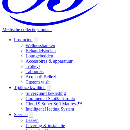
Medische collectie
Contact
Producten
Wellnessbanken
Behandelstoelen
Loungebedden
Accessoires & apparatuur
Trolleys
Tabourets
Acqua di Bellezi
Custom wish
Tijdloze kwaliteit
Silverguard bekleding
Continental Skai® Toronto
Cloud 9 Super Soft Mattress™
Intelligent Heating System
Service
Leasen
Levering & installatie