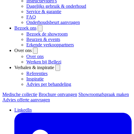
Instructievideo's
Dagelijks gebruik & onderhoud
Service & garantie
FAQ
Onderhoudsbeurt aanvragen
Bezoek ons
Bezoek de showroom
Beurzen & events
Erkende verkooppartners
Over ons
Over ons
Werken bij Bellezi
Verhalen & inspiratie
Referenties
Inspiratie
Advies per behandeling
Medische collectie
Brochure ontvangen
Showroomafspraak maken
Advies offerte aanvragen
LinkedIn