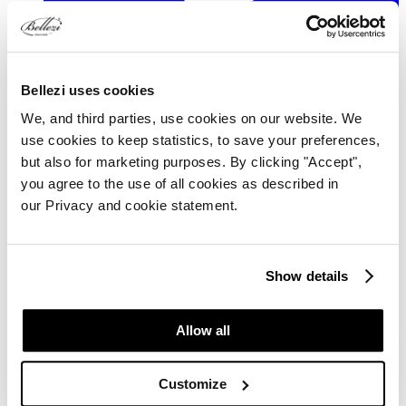
Bellezi uses cookies
We, and third parties, use cookies on our website. We
use cookies to keep statistics, to save your preferences,
but also for marketing purposes. By clicking "Accept",
you agree to the use of all cookies as described in
bellezi.nl
/
our Privacy and cookie statement.
Referenties
/
BLOY Institute
BLOY Institute, Amsterdam
Show details
BLOY is een van dé huidinstituten in Amsterdam-Zuid voor
effectieve huidverjongende en huidverbeterende behandelingen.
Allow all
Iedere cliënt start met een uitgebreide skin check en krijgt een geheel
persoonlijk behandelplan. Elke huid is anders en dat vraagt om een
specifieke aanpak qua behandelingen, skincare producten voor thuis
Customize
en de samenstelling van de juiste supplementen.