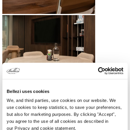
Bellezi uses cookies
We, and third parties, use cookies on our website. We
use cookies to keep statistics, to save your preferences,
but also for marketing purposes. By clicking "Accept",
Laservision x Toskani Benelux
you agree to the use of all cookies as described in
our Privacy and cookie statement.
Laservision heeft haar expertise op het gebied medische en