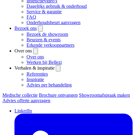
Instructievideo's
Dagelijks gebruik & onderhoud
Service & garantie
FAQ
Onderhoudsbeurt aanvragen
Bezoek ons
Bezoek de showroom
Beurzen & events
Erkende verkooppartners
Over ons
Over ons
Werken bij Bellezi
Verhalen & inspiratie
Referenties
Inspiratie
Advies per behandeling
Medische collectie
Brochure ontvangen
Showroomafspraak maken
Advies offerte aanvragen
LinkedIn