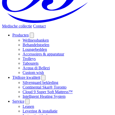
Medische collectie
Contact
Producten
Wellnessbanken
Behandelstoelen
Loungebedden
Accessoires & apparatuur
Trolleys
Tabourets
Acqua di Bellezi
Custom wish
Tijdloze kwaliteit
Silverguard bekleding
Continental Skai® Toronto
Cloud 9 Super Soft Mattress™
Intelligent Heating System
Service
Leasen
Levering & installatie