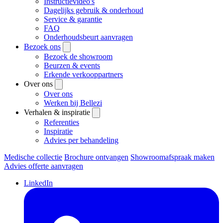
Instructievideo's
Dagelijks gebruik & onderhoud
Service & garantie
FAQ
Onderhoudsbeurt aanvragen
Bezoek ons
Bezoek de showroom
Beurzen & events
Erkende verkooppartners
Over ons
Over ons
Werken bij Bellezi
Verhalen & inspiratie
Referenties
Inspiratie
Advies per behandeling
Medische collectie
Brochure ontvangen
Showroomafspraak maken
Advies offerte aanvragen
LinkedIn