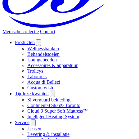
Medische collectie
Contact
Producten
Wellnessbanken
Behandelstoelen
Loungebedden
Accessoires & apparatuur
Trolleys
Tabourets
Acqua di Bellezi
Custom wish
Tijdloze kwaliteit
Silverguard bekleding
Continental Skai® Toronto
Cloud 9 Super Soft Mattress™
Intelligent Heating System
Service
Leasen
Levering & installatie