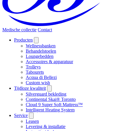
Medische collectie
Contact
Producten
Wellnessbanken
Behandelstoelen
Loungebedden
Accessoires & apparatuur
Trolleys
Tabourets
Acqua di Bellezi
Custom wish
Tijdloze kwaliteit
Silverguard bekleding
Continental Skai® Toronto
Cloud 9 Super Soft Mattress™
Intelligent Heating System
Service
Leasen
Levering & installatie