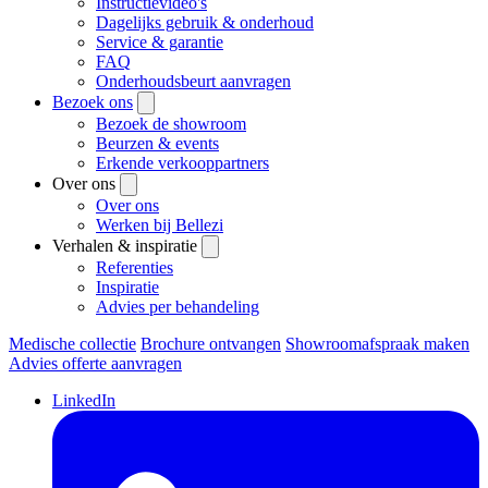
Instructievideo's
Dagelijks gebruik & onderhoud
Service & garantie
FAQ
Onderhoudsbeurt aanvragen
Bezoek ons
Bezoek de showroom
Beurzen & events
Erkende verkooppartners
Over ons
Over ons
Werken bij Bellezi
Verhalen & inspiratie
Referenties
Inspiratie
Advies per behandeling
Medische collectie
Brochure ontvangen
Showroomafspraak maken
Advies offerte aanvragen
LinkedIn