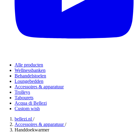
Alle producten
Wellnessbanken
Behandelstoelen
Loungebedden
Accessoires & apparatuur
Trolleys
Tabourets
Acqua di Bellezi
Custom wish
bellezi.nl
/
Accessoires & apparatuur
/
Handdoekwarmer