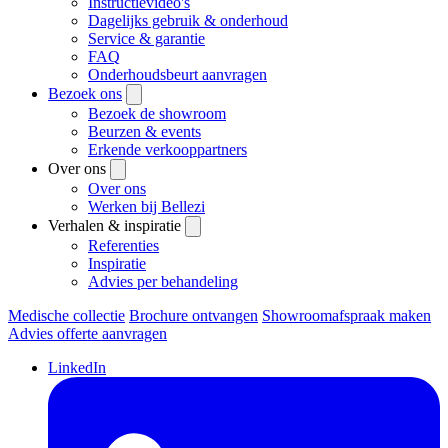
Instructievideo's
Dagelijks gebruik & onderhoud
Service & garantie
FAQ
Onderhoudsbeurt aanvragen
Bezoek ons
Bezoek de showroom
Beurzen & events
Erkende verkooppartners
Over ons
Over ons
Werken bij Bellezi
Verhalen & inspiratie
Referenties
Inspiratie
Advies per behandeling
Medische collectie
Brochure ontvangen
Showroomafspraak maken
Advies offerte aanvragen
LinkedIn