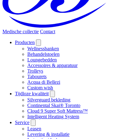
Medische collectie
Contact
Producten
Wellnessbanken
Behandelstoelen
Loungebedden
Accessoires & apparatuur
Trolleys
Tabourets
Acqua di Bellezi
Custom wish
Tijdloze kwaliteit
Silverguard bekleding
Continental Skai® Toronto
Cloud 9 Super Soft Mattress™
Intelligent Heating System
Service
Leasen
Levering & installatie