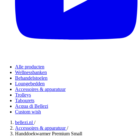
Alle producten
Wellnessbanken
Behandelstoelen
Loungebedden
Accessoires & apparatuur
Trolleys
Tabourets
Acqua di Bellezi
Custom wish
bellezi.nl
/
Accessoires & apparatuur
/
Handdoekwarmer Premium Small