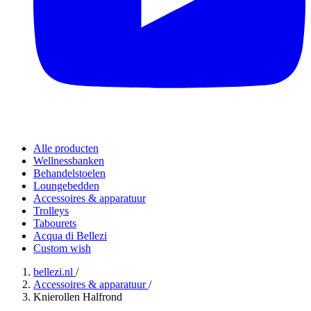
Alle producten
Wellnessbanken
Behandelstoelen
Loungebedden
Accessoires & apparatuur
Trolleys
Tabourets
Acqua di Bellezi
Custom wish
bellezi.nl
/
Accessoires & apparatuur
/
Knierollen Halfrond