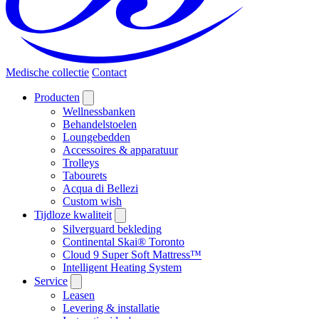
Medische collectie
Contact
Producten
Wellnessbanken
Behandelstoelen
Loungebedden
Accessoires & apparatuur
Trolleys
Tabourets
Acqua di Bellezi
Custom wish
Tijdloze kwaliteit
Silverguard bekleding
Continental Skai® Toronto
Cloud 9 Super Soft Mattress™
Intelligent Heating System
Service
Leasen
Levering & installatie