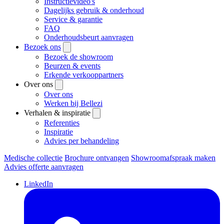
Instructievideo's
Dagelijks gebruik & onderhoud
Service & garantie
FAQ
Onderhoudsbeurt aanvragen
Bezoek ons
Bezoek de showroom
Beurzen & events
Erkende verkooppartners
Over ons
Over ons
Werken bij Bellezi
Verhalen & inspiratie
Referenties
Inspiratie
Advies per behandeling
Medische collectie
Brochure ontvangen
Showroomafspraak maken
Advies offerte aanvragen
LinkedIn