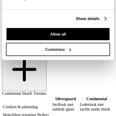
Silverguard bekleding
Show details
Allow all
Silverguard bekleding
Continental Skai® Toronto
Customize
Continental Skai® Toronto
Silverguard
Continental
Stoflook met
Lederlook met
Comfort & uitstraling
subtiele glans
zachte matte finish
Wekelijkse reiniging Bellezi