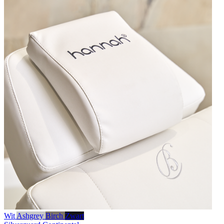
Wit
Ashgrey
Birch
Zwart