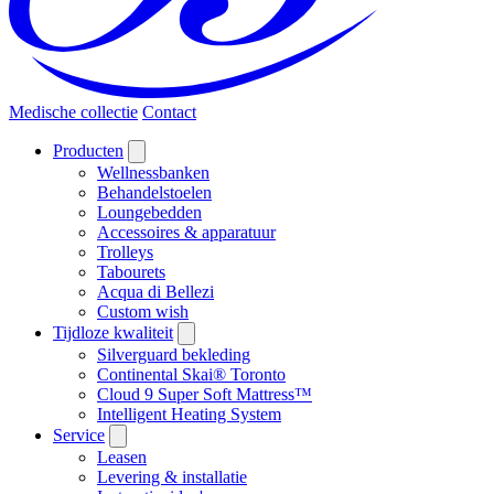
Medische collectie
Contact
Producten
Wellnessbanken
Behandelstoelen
Loungebedden
Accessoires & apparatuur
Trolleys
Tabourets
Acqua di Bellezi
Custom wish
Tijdloze kwaliteit
Silverguard bekleding
Continental Skai® Toronto
Cloud 9 Super Soft Mattress™
Intelligent Heating System
Service
Leasen
Levering & installatie