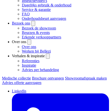
Instructievideo's
Dagelijks gebruik & onderhoud
Service & garantie
FAQ
Onderhoudsbeurt aanvragen
Bezoek ons
Bezoek de showroom
Beurzen & events
Erkende verkooppartners
Over ons
Over ons
Werken bij Bellezi
Verhalen & inspiratie
Referenties
Inspiratie
Advies per behandeling
Medische collectie
Brochure ontvangen
Showroomafspraak maken
Advies offerte aanvragen
LinkedIn