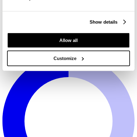
Show details
Allow all
Wit
Plata (lichtgrijs)
Taupe
Zwart
Silverguard
Continental
Fasano W3
Customize