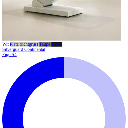
Wit
Plata (lichtgrijs)
Taupe
Zwart
Silverguard
Continental
Figo S4