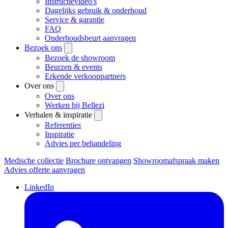
Instructievideo's
Dagelijks gebruik & onderhoud
Service & garantie
FAQ
Onderhoudsbeurt aanvragen
Bezoek ons
Bezoek de showroom
Beurzen & events
Erkende verkooppartners
Over ons
Over ons
Werken bij Bellezi
Verhalen & inspiratie
Referenties
Inspiratie
Advies per behandeling
Medische collectie
Brochure ontvangen
Showroomafspraak maken
Advies offerte aanvragen
LinkedIn