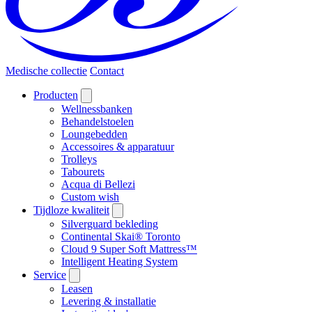
Medische collectie
Contact
Producten
Wellnessbanken
Behandelstoelen
Loungebedden
Accessoires & apparatuur
Trolleys
Tabourets
Acqua di Bellezi
Custom wish
Tijdloze kwaliteit
Silverguard bekleding
Continental Skai® Toronto
Cloud 9 Super Soft Mattress™
Intelligent Heating System
Service
Leasen
Levering & installatie