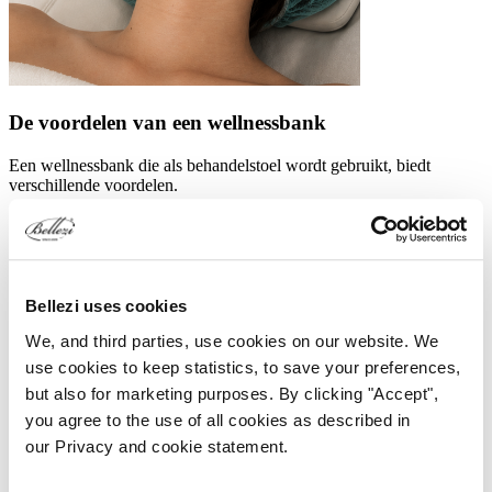
De voordelen van een wellnessbank
Een wellnessbank die als behandelstoel wordt gebruikt, biedt
verschillende voordelen.
Verstelbare hoogte en hoek
: wellness behandelstoelen zijn
uitgerust met motoren van het merk
LINAK®
die het
mogelijk maken de hoogte en hoek van de stoel aan te passen.
Dit zorgt voor een ergonomische werkhouding en optimaal
comfort voor de klant.
Bellezi uses cookies
Verwarming
: Veel behandelstoelen voor wellness zijn
voorzien van een
intelligent verwarmingssysteem
, wat
We, and third parties, use cookies on our website. We
bijdraagt aan extra comfort voor de klant.
use cookies to keep statistics, to save your preferences,
Extra breed
: De brede modellen bieden meer ondersteuning
but also for marketing purposes. By clicking "Accept",
en comfort, vooral voor klanten van verschillende
lichaamsgewichten en -maten.
you agree to the use of all cookies as described in
Gezichtsuitsparing
: Dit is een belangrijke feature voor
our Privacy and cookie statement.
massages, hierdoor kunnen klanten comfortabel liggen terwijl
het gezicht vrij blijft.