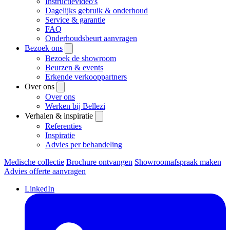
Instructievideo's
Dagelijks gebruik & onderhoud
Service & garantie
FAQ
Onderhoudsbeurt aanvragen
Bezoek ons
Bezoek de showroom
Beurzen & events
Erkende verkooppartners
Over ons
Over ons
Werken bij Bellezi
Verhalen & inspiratie
Referenties
Inspiratie
Advies per behandeling
Medische collectie
Brochure ontvangen
Showroomafspraak maken
Advies offerte aanvragen
LinkedIn