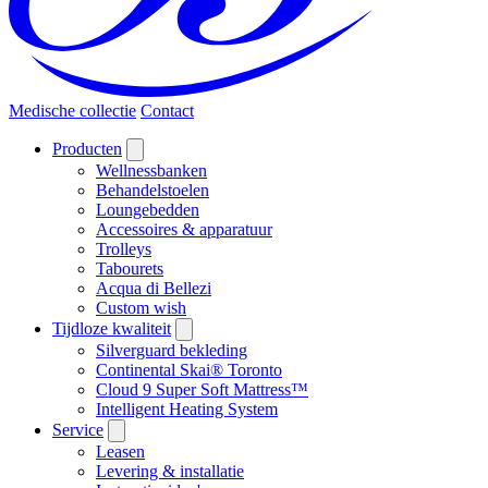
Medische collectie
Contact
Producten
Wellnessbanken
Behandelstoelen
Loungebedden
Accessoires & apparatuur
Trolleys
Tabourets
Acqua di Bellezi
Custom wish
Tijdloze kwaliteit
Silverguard bekleding
Continental Skai® Toronto
Cloud 9 Super Soft Mattress™
Intelligent Heating System
Service
Leasen
Levering & installatie