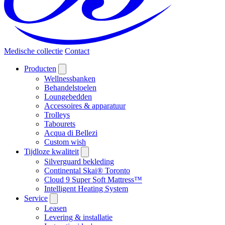
Medische collectie
Contact
Producten
Wellnessbanken
Behandelstoelen
Loungebedden
Accessoires & apparatuur
Trolleys
Tabourets
Acqua di Bellezi
Custom wish
Tijdloze kwaliteit
Silverguard bekleding
Continental Skai® Toronto
Cloud 9 Super Soft Mattress™
Intelligent Heating System
Service
Leasen
Levering & installatie