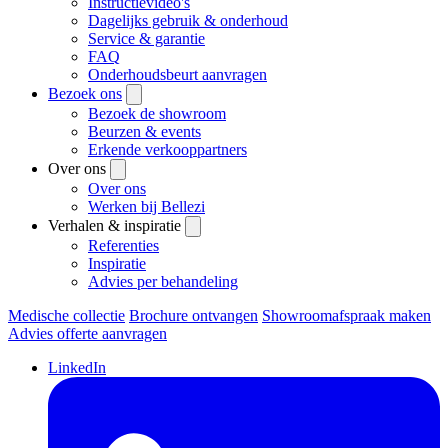
Instructievideo's
Dagelijks gebruik & onderhoud
Service & garantie
FAQ
Onderhoudsbeurt aanvragen
Bezoek ons
Bezoek de showroom
Beurzen & events
Erkende verkooppartners
Over ons
Over ons
Werken bij Bellezi
Verhalen & inspiratie
Referenties
Inspiratie
Advies per behandeling
Medische collectie
Brochure ontvangen
Showroomafspraak maken
Advies offerte aanvragen
LinkedIn