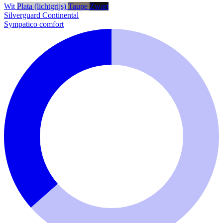
Wit
Plata (lichtgrijs)
Taupe
Zwart
Silverguard
Continental
Sympatico comfort