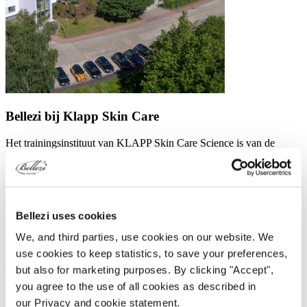
Bellezi bij Klapp Skin Care
Het trainingsinstituut van KLAPP Skin Care Science is van de
hoogste standaard, en het is hier dat ze hebben geïnvesteerd in de
meest
multifunctionele wellnessbanken
van het type Velvet Evo. De
Velvet Evo W4 Pro Podo met verwarming in de kleur Silverguard
wit.
Deze banken zijn uitgerust met de uiterst comfortabele Cloud 9
Bellezi uses cookies
Matrassen en zijn bijzonder geschikt voor de langere behandelingen
We, and third parties, use cookies on our website. We
die KLAPP aanbiedt. De banken kwamen in een complete set door
uitbreiding van de tabourets, trolleys en op maat gemaakte lichtgrijze
use cookies to keep statistics, to save your preferences,
hoezen
. Waardoor het trainingscentrum niet alleen praktisch, maar
but also for marketing purposes. By clicking "Accept",
ook esthetisch aantrekkelijk is.
you agree to the use of all cookies as described in
our Privacy and cookie statement.