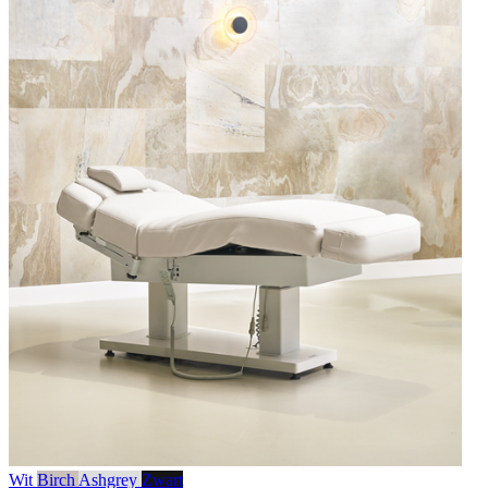
Wit
Birch
Ashgrey
Zwart