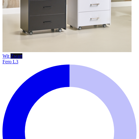
Wit
Zwart
Fero L3