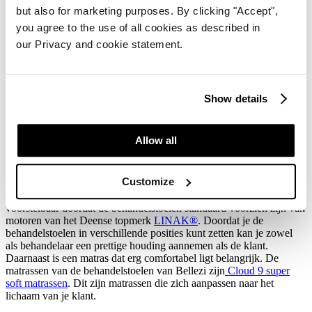
but also for marketing purposes. By clicking "Accept",
you agree to the use of all cookies as described in
our Privacy and cookie statement.
Show details
Allow all
Hoogwaardige Tattoo Stoel
Wanneer je, zoals Robin, op zoek bent naar een hoogwaardige
Customize
tattoo stoel, is het belangrijk om een stoel te kiezen die gemakkelijk
verstelbaar is. De stoelen van Bellezi zijn allemaal elektrisch
voorstelbaar doordat de behandelstoelen standaard voorzien zijn van
motoren van het Deense topmerk
LINAK®
. Doordat je de
behandelstoelen in verschillende posities kunt zetten kan je zowel
als behandelaar een prettige houding aannemen als de klant.
Daarnaast is een matras dat erg comfortabel ligt belangrijk. De
matrassen van de behandelstoelen van Bellezi zijn
Cloud 9 super
soft matrassen
. Dit zijn matrassen die zich aanpassen naar het
lichaam van je klant.