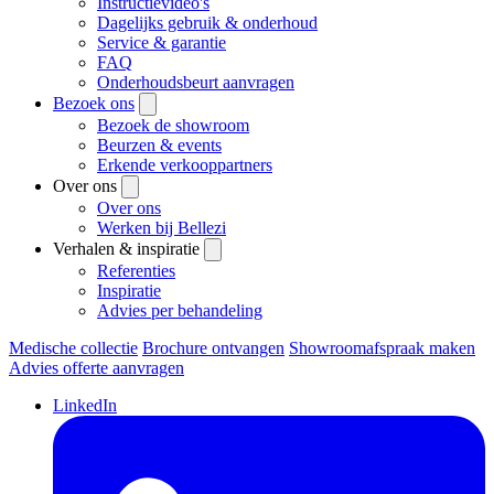
Instructievideo's
Dagelijks gebruik & onderhoud
Service & garantie
FAQ
Onderhoudsbeurt aanvragen
Bezoek ons
Bezoek de showroom
Beurzen & events
Erkende verkooppartners
Over ons
Over ons
Werken bij Bellezi
Verhalen & inspiratie
Referenties
Inspiratie
Advies per behandeling
Medische collectie
Brochure ontvangen
Showroomafspraak maken
Advies offerte aanvragen
LinkedIn