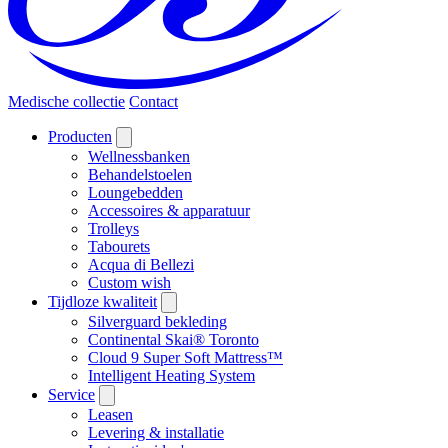
Medische collectie
Contact
Producten
Wellnessbanken
Behandelstoelen
Loungebedden
Accessoires & apparatuur
Trolleys
Tabourets
Acqua di Bellezi
Custom wish
Tijdloze kwaliteit
Silverguard bekleding
Continental Skai® Toronto
Cloud 9 Super Soft Mattress™
Intelligent Heating System
Service
Leasen
Levering & installatie