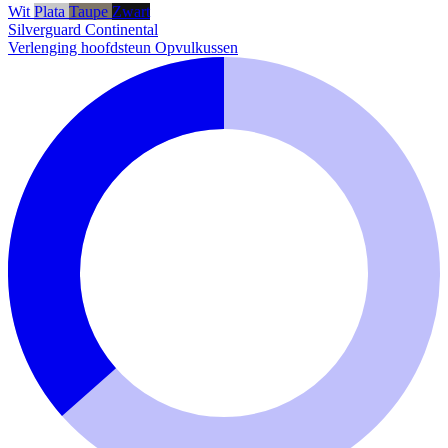
Wit
Plata
Taupe
Zwart
Silverguard
Continental
Verlenging hoofdsteun Opvulkussen