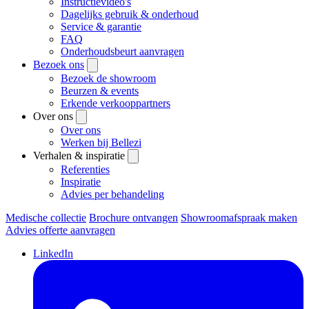
Instructievideo's
Dagelijks gebruik & onderhoud
Service & garantie
FAQ
Onderhoudsbeurt aanvragen
Bezoek ons
Bezoek de showroom
Beurzen & events
Erkende verkooppartners
Over ons
Over ons
Werken bij Bellezi
Verhalen & inspiratie
Referenties
Inspiratie
Advies per behandeling
Medische collectie
Brochure ontvangen
Showroomafspraak maken
Advies offerte aanvragen
LinkedIn