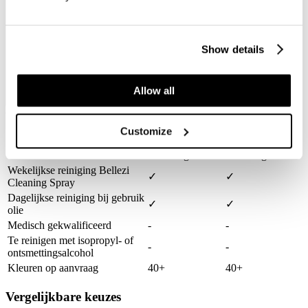
Show details
Allow all
Continental Skai® Toronto
Silverguard
Silverguard
Customize
Stoflook met
Stoflook met
Comfort & uitstraling
subtiele glans
subtiele glans
Wekelijkse reiniging Bellezi
✓
✓
Cleaning Spray
Dagelijkse reiniging bij gebruik
✓
✓
olie
Medisch gekwalificeerd
-
-
Te reinigen met isopropyl- of
-
-
ontsmettingsalcohol
Kleuren op aanvraag
40+
40+
Vergelijkbare keuzes