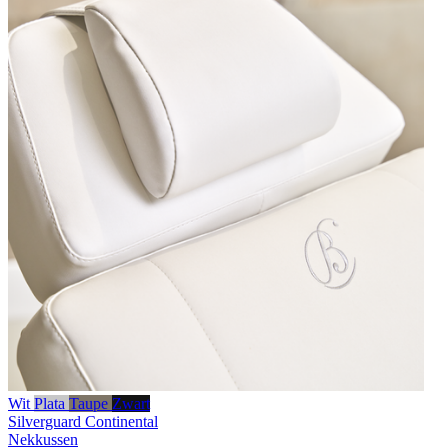
Wit
Plata
Taupe
Zwart
Silverguard
Continental
Nekkussen