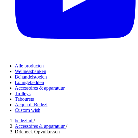
Alle producten
Wellnessbanken
Behandelstoelen
Loungebedden
Accessoires & apparatuur
Trolleys
Tabourets
Acqua di Bellezi
Custom wish
bellezi.nl
/
Accessoires & apparatuur
/
Driehoek Opvulkussen