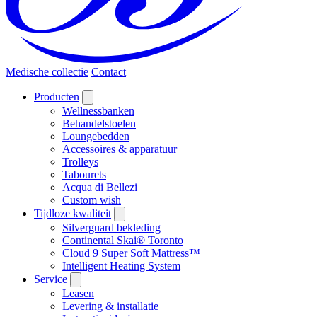
Medische collectie
Contact
Producten
Wellnessbanken
Behandelstoelen
Loungebedden
Accessoires & apparatuur
Trolleys
Tabourets
Acqua di Bellezi
Custom wish
Tijdloze kwaliteit
Silverguard bekleding
Continental Skai® Toronto
Cloud 9 Super Soft Mattress™
Intelligent Heating System
Service
Leasen
Levering & installatie