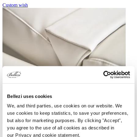
Custom wish
Silverguard bekleding
Bellezi uses cookies
We, and third parties, use cookies on our website. We
use cookies to keep statistics, to save your preferences,
but also for marketing purposes. By clicking "Accept",
Silverguard bekleding
you agree to the use of all cookies as described in
Continental Skai® Toronto
our Privacy and cookie statement.