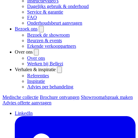
Instructievideo's
Dagelijks gebruik & onderhoud
Service & garantie
FAQ
Onderhoudsbeurt aanvragen
Bezoek ons
Bezoek de showroom
Beurzen & events
Erkende verkooppartners
Over ons
Over ons
Werken bij Bellezi
Verhalen & inspiratie
Referenties
Inspiratie
Advies per behandeling
Medische collectie
Brochure ontvangen
Showroomafspraak maken
Advies offerte aanvragen
LinkedIn