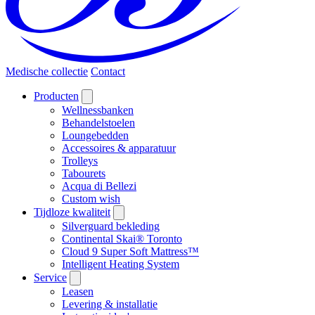
Medische collectie
Contact
Producten
Wellnessbanken
Behandelstoelen
Loungebedden
Accessoires & apparatuur
Trolleys
Tabourets
Acqua di Bellezi
Custom wish
Tijdloze kwaliteit
Silverguard bekleding
Continental Skai® Toronto
Cloud 9 Super Soft Mattress™
Intelligent Heating System
Service
Leasen
Levering & installatie