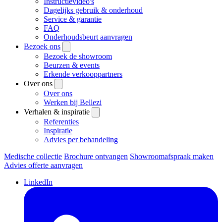
Instructievideo's
Dagelijks gebruik & onderhoud
Service & garantie
FAQ
Onderhoudsbeurt aanvragen
Bezoek ons
Bezoek de showroom
Beurzen & events
Erkende verkooppartners
Over ons
Over ons
Werken bij Bellezi
Verhalen & inspiratie
Referenties
Inspiratie
Advies per behandeling
Medische collectie
Brochure ontvangen
Showroomafspraak maken
Advies offerte aanvragen
LinkedIn