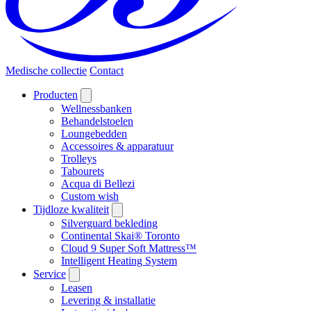
Medische collectie
Contact
Producten
Wellnessbanken
Behandelstoelen
Loungebedden
Accessoires & apparatuur
Trolleys
Tabourets
Acqua di Bellezi
Custom wish
Tijdloze kwaliteit
Silverguard bekleding
Continental Skai® Toronto
Cloud 9 Super Soft Mattress™
Intelligent Heating System
Service
Leasen
Levering & installatie