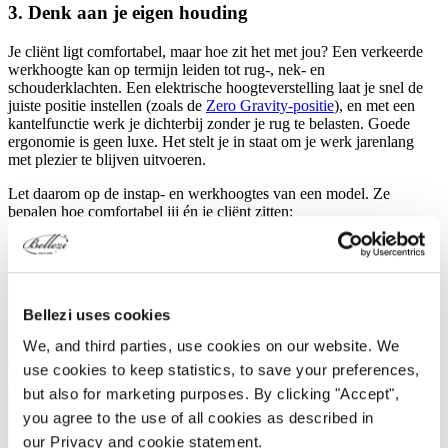
3. Denk aan je eigen houding
Je cliënt ligt comfortabel, maar hoe zit het met jou? Een verkeerde
werkhoogte kan op termijn leiden tot rug-, nek- en
schouderklachten. Een elektrische hoogteverstelling laat je snel de
juiste positie instellen (zoals de
Zero Gravity-positie
), en met een
kantelfunctie werk je dichterbij zonder je rug te belasten. Goede
ergonomie is geen luxe. Het stelt je in staat om je werk jarenlang
met plezier te blijven uitvoeren.
Let daarom op de instap- en werkhoogtes van een model. Ze
bepalen hoe comfortabel jij én je cliënt zitten:
Silk Evo S4:
instaphoogte 57 cm, maximale werkhoogte 97
cm. De lage instap is prettig voor oudere, kleinere of minder
mobiele cliënten.
Figo S4:
instaphoogte 69 cm, maximale werkhoogte 91 cm.
Bellezi uses cookies
Geschikt als je vaak staand behandelingen uitvoert.
We, and third parties, use cookies on our website. We
use cookies to keep statistics, to save your preferences,
but also for marketing purposes. By clicking "Accept",
you agree to the use of all cookies as described in
our Privacy and cookie statement.