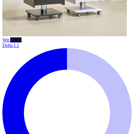
Wit
Zwart
Delta L1