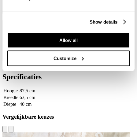
Stijlvolle aluminium handvaten
Show details
Brede opberglades
Allow all
Customize
Brede opberglades
Specificaties
Hoogte
87,5 cm
Breedte
63,5 cm
Diepte
40 cm
Vergelijkbare keuzes