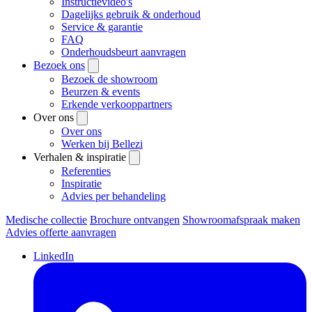
Instructievideo's
Dagelijks gebruik & onderhoud
Service & garantie
FAQ
Onderhoudsbeurt aanvragen
Bezoek ons
Bezoek de showroom
Beurzen & events
Erkende verkooppartners
Over ons
Over ons
Werken bij Bellezi
Verhalen & inspiratie
Referenties
Inspiratie
Advies per behandeling
Medische collectie
Brochure ontvangen
Showroomafspraak maken
Advies offerte aanvragen
LinkedIn