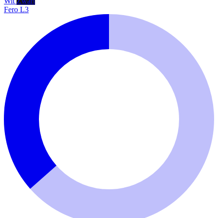
Wit
Zwart
Fero L3