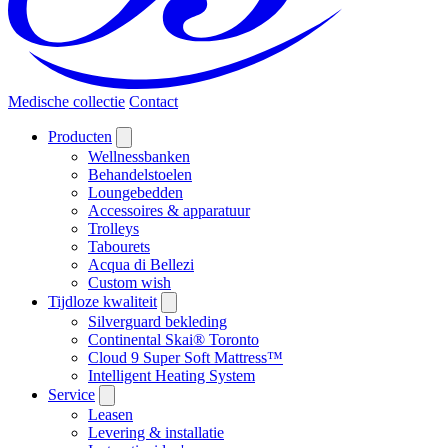
Medische collectie
Contact
Producten
Wellnessbanken
Behandelstoelen
Loungebedden
Accessoires & apparatuur
Trolleys
Tabourets
Acqua di Bellezi
Custom wish
Tijdloze kwaliteit
Silverguard bekleding
Continental Skai® Toronto
Cloud 9 Super Soft Mattress™
Intelligent Heating System
Service
Leasen
Levering & installatie