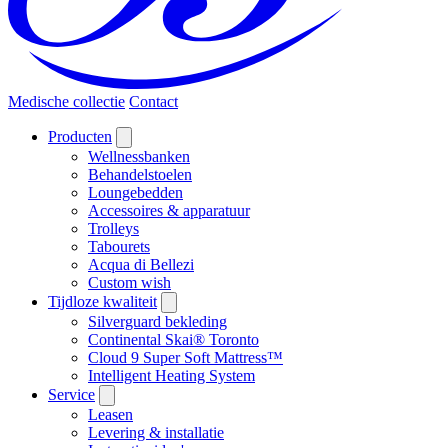
Medische collectie
Contact
Producten
Wellnessbanken
Behandelstoelen
Loungebedden
Accessoires & apparatuur
Trolleys
Tabourets
Acqua di Bellezi
Custom wish
Tijdloze kwaliteit
Silverguard bekleding
Continental Skai® Toronto
Cloud 9 Super Soft Mattress™
Intelligent Heating System
Service
Leasen
Levering & installatie