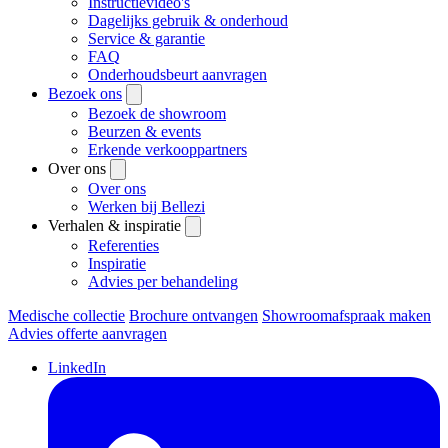
Instructievideo's
Dagelijks gebruik & onderhoud
Service & garantie
FAQ
Onderhoudsbeurt aanvragen
Bezoek ons
Bezoek de showroom
Beurzen & events
Erkende verkooppartners
Over ons
Over ons
Werken bij Bellezi
Verhalen & inspiratie
Referenties
Inspiratie
Advies per behandeling
Medische collectie
Brochure ontvangen
Showroomafspraak maken
Advies offerte aanvragen
LinkedIn